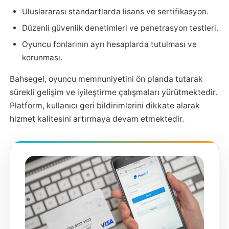
Uluslararası standartlarda lisans ve sertifikasyon.
Düzenli güvenlik denetimleri ve penetrasyon testleri.
Oyuncu fonlarının ayrı hesaplarda tutulması ve
korunması.
Bahsegel, oyuncu memnuniyetini ön planda tutarak
sürekli gelişim ve iyileştirme çalışmaları yürütmektedir.
Platform, kullanıcı geri bildirimlerini dikkate alarak
hizmet kalitesini artırmaya devam etmektedir.