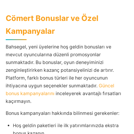
Cömert Bonuslar ve Özel
Kampanyalar
Bahsegel, yeni üyelerine hoş geldin bonusları ve
mevcut oyuncularına düzenli promosyonlar
sunmaktadır. Bu bonuslar, oyun deneyiminizi
zenginleştirirken kazanç potansiyelinizi de artırır.
Platform, farklı bonus türleri ile her oyuncunun
ihtiyacına uygun seçenekler sunmaktadır.
Güncel
bonus kampanyalarını
inceleyerek avantajlı fırsatları
kaçırmayın.
Bonus kampanyaları hakkında bilinmesi gerekenler:
Hoş geldin paketleri ile ilk yatırımlarınızda ekstra
bonus kazanın.