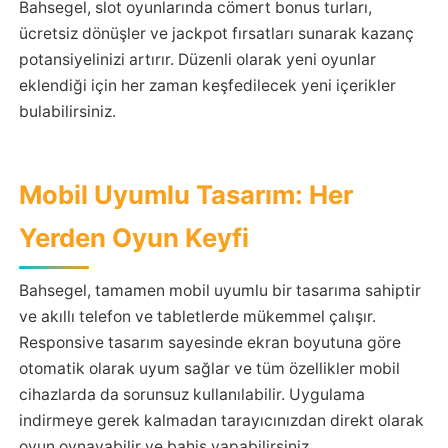
Bahsegel, slot oyunlarında cömert bonus turları,
ücretsiz dönüşler ve jackpot fırsatları sunarak kazanç
potansiyelinizi artırır. Düzenli olarak yeni oyunlar
eklendiği için her zaman keşfedilecek yeni içerikler
bulabilirsiniz.
Mobil Uyumlu Tasarım: Her
Yerden Oyun Keyfi
Bahsegel, tamamen mobil uyumlu bir tasarıma sahiptir
ve akıllı telefon ve tabletlerde mükemmel çalışır.
Responsive tasarım sayesinde ekran boyutuna göre
otomatik olarak uyum sağlar ve tüm özellikler mobil
cihazlarda da sorunsuz kullanılabilir. Uygulama
indirmeye gerek kalmadan tarayıcınızdan direkt olarak
oyun oynayabilir ve bahis yapabilirsiniz.