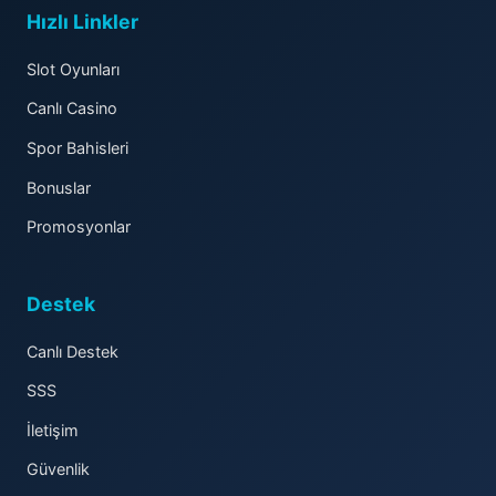
Hızlı Linkler
Slot Oyunları
Canlı Casino
Spor Bahisleri
Bonuslar
Promosyonlar
Destek
Canlı Destek
SSS
İletişim
Güvenlik