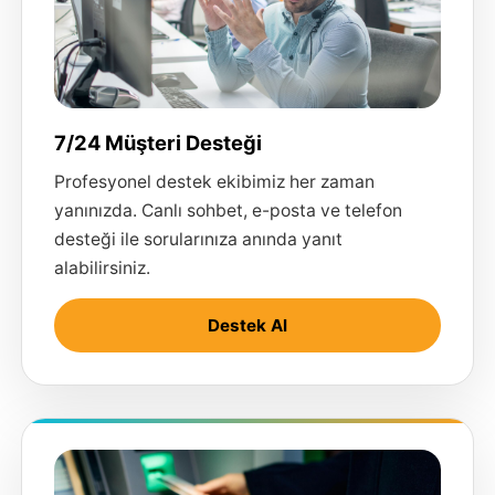
7/24 Müşteri Desteği
Profesyonel destek ekibimiz her zaman
yanınızda. Canlı sohbet, e-posta ve telefon
desteği ile sorularınıza anında yanıt
alabilirsiniz.
Destek Al