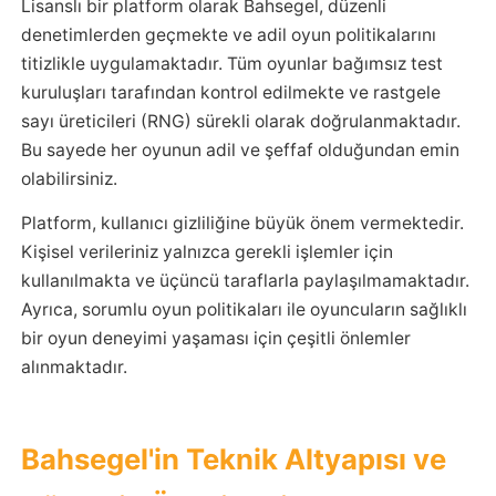
Lisanslı bir platform olarak Bahsegel, düzenli
denetimlerden geçmekte ve adil oyun politikalarını
titizlikle uygulamaktadır. Tüm oyunlar bağımsız test
kuruluşları tarafından kontrol edilmekte ve rastgele
sayı üreticileri (RNG) sürekli olarak doğrulanmaktadır.
Bu sayede her oyunun adil ve şeffaf olduğundan emin
olabilirsiniz.
Platform, kullanıcı gizliliğine büyük önem vermektedir.
Kişisel verileriniz yalnızca gerekli işlemler için
kullanılmakta ve üçüncü taraflarla paylaşılmamaktadır.
Ayrıca, sorumlu oyun politikaları ile oyuncuların sağlıklı
bir oyun deneyimi yaşaması için çeşitli önlemler
alınmaktadır.
Bahsegel'in Teknik Altyapısı ve