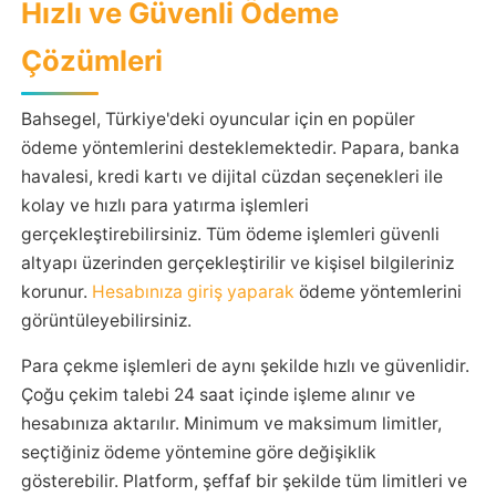
Hızlı ve Güvenli Ödeme
Çözümleri
Bahsegel, Türkiye'deki oyuncular için en popüler
ödeme yöntemlerini desteklemektedir. Papara, banka
havalesi, kredi kartı ve dijital cüzdan seçenekleri ile
kolay ve hızlı para yatırma işlemleri
gerçekleştirebilirsiniz. Tüm ödeme işlemleri güvenli
altyapı üzerinden gerçekleştirilir ve kişisel bilgileriniz
korunur.
Hesabınıza giriş yaparak
ödeme yöntemlerini
görüntüleyebilirsiniz.
Para çekme işlemleri de aynı şekilde hızlı ve güvenlidir.
Çoğu çekim talebi 24 saat içinde işleme alınır ve
hesabınıza aktarılır. Minimum ve maksimum limitler,
seçtiğiniz ödeme yöntemine göre değişiklik
gösterebilir. Platform, şeffaf bir şekilde tüm limitleri ve