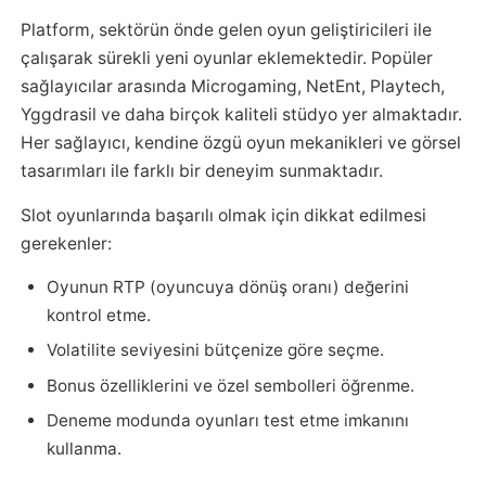
Platform, sektörün önde gelen oyun geliştiricileri ile
çalışarak sürekli yeni oyunlar eklemektedir. Popüler
sağlayıcılar arasında Microgaming, NetEnt, Playtech,
Yggdrasil ve daha birçok kaliteli stüdyo yer almaktadır.
Her sağlayıcı, kendine özgü oyun mekanikleri ve görsel
tasarımları ile farklı bir deneyim sunmaktadır.
Slot oyunlarında başarılı olmak için dikkat edilmesi
gerekenler:
Oyunun RTP (oyuncuya dönüş oranı) değerini
kontrol etme.
Volatilite seviyesini bütçenize göre seçme.
Bonus özelliklerini ve özel sembolleri öğrenme.
Deneme modunda oyunları test etme imkanını
kullanma.