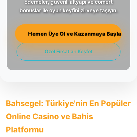
ödemeler, güvenli altyapı ve cömert
bonuslar ile oyun keyfini zirveye taşıyın.
Hemen Üye Ol ve Kazanmaya Başla
Özel Fırsatları Keşfet
Bahsegel: Türkiye'nin En Popüler
Online Casino ve Bahis
Platformu